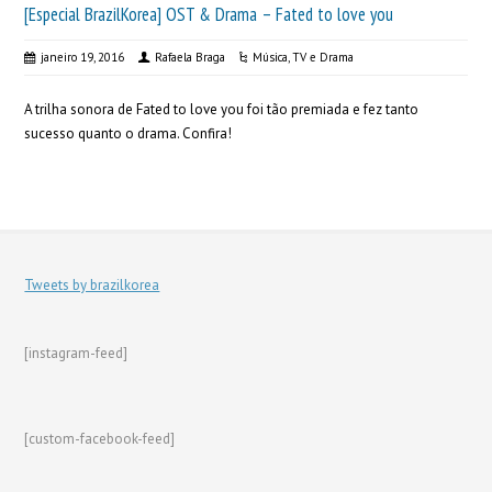
[Especial BrazilKorea] OST & Drama – Fated to love you
janeiro 19, 2016
Rafaela Braga
Música
,
TV e Drama
A trilha sonora de Fated to love you foi tão premiada e fez tanto
sucesso quanto o drama. Confira!
Tweets by brazilkorea
[instagram-feed]
[custom-facebook-feed]