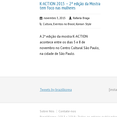
K-ACTION 2015 – 2ª edição da Mostra
tem foco nas mulheres
novembro 3, 2015
Rafaela Braga
Cultura
,
Eventos no Brasil
,
Korean Style
A 2ª edição da mostra K-ACTION
acontece entre os dias 5 e 8 de
novembro no Centro Cultural São Paulo,
na cidade de São Paulo.
Tweets by brazilkorea
[inst
Sobre Nós
Contate-nos
BrazilKorea - 2013 • 2019 - Todos os artigos publicado