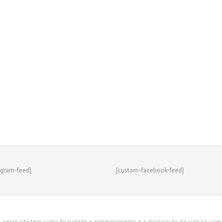
agram-feed]
[custom-facebook-feed]
s neste site tem como finalidade o entretenimento e a divulgação da cultura corean