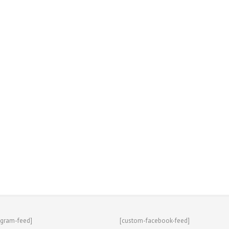
agram-feed]
[custom-facebook-feed]