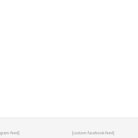
agram-feed]
[custom-facebook-feed]