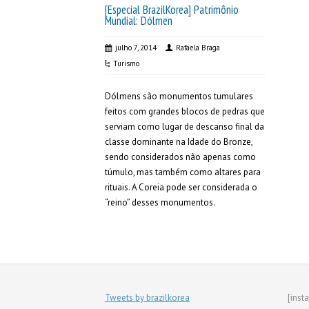
[Especial BrazilKorea] Patrimônio
Mundial: Dólmen
julho 7, 2014
Rafaela Braga
Turismo
Dólmens são monumentos tumulares
feitos com grandes blocos de pedras que
serviam como lugar de descanso final da
classe dominante na Idade do Bronze,
sendo considerados não apenas como
túmulo, mas também como altares para
rituais. A Coreia pode ser considerada o
“reino” desses monumentos.
Tweets by brazilkorea
[inst