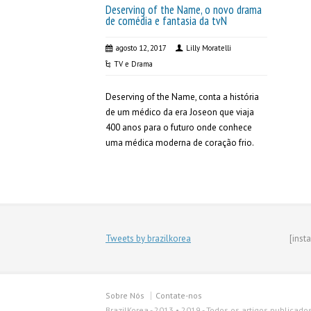
Deserving of the Name, o novo drama
de comédia e fantasia da tvN
agosto 12, 2017
Lilly Moratelli
TV e Drama
Deserving of the Name, conta a história
de um médico da era Joseon que viaja
400 anos para o futuro onde conhece
uma médica moderna de coração frio.
Tweets by brazilkorea
[inst
Sobre Nós
Contate-nos
BrazilKorea - 2013 • 2019 - Todos os artigos publicado