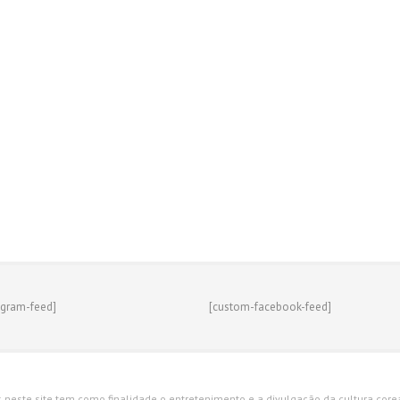
agram-feed]
[custom-facebook-feed]
s neste site tem como finalidade o entretenimento e a divulgação da cultura corean