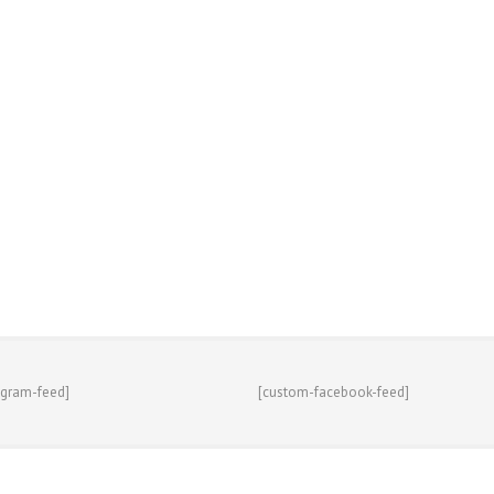
agram-feed]
[custom-facebook-feed]