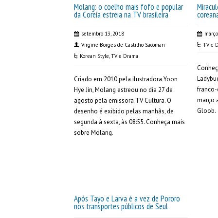
Molang: o coelho mais fofo e popular
Miracu
da Coreia estreia na TV brasileira
coreana
setembro 13, 2018
março
Virgine Borges de Castilho Sacoman
TV e 
Korean Style
,
TV e Drama
Conheça
Ladybug
Criado em 2010 pela ilustradora Yoon
franco-
Hye Jin, Molang estreou no dia 27 de
março a
agosto pela emissora TV Cultura. O
Gloob.
desenho é exibido pelas manhãs, de
segunda à sexta, às 08:55. Conheça mais
sobre Molang.
Após Tayo e Larva é a vez de Pororo
nos transportes públicos de Seul