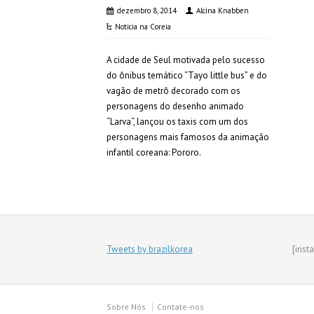
dezembro 8, 2014
Alcina Knabben
Noticia na Coreia
A cidade de Seul motivada pelo sucesso
do ônibus temático “Tayo little bus” e do
vagão de metrô decorado com os
personagens do desenho animado
“Larva“, lançou os taxis com um dos
personagens mais famosos da animação
infantil coreana: Pororo.
Tweets by brazilkorea
[inst
Sobre Nós
Contate-nos