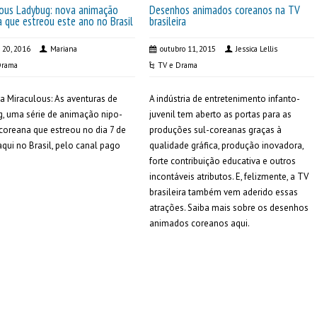
lous Ladybug: nova animação
Desenhos animados coreanos na TV
 que estreou este ano no Brasil
brasileira
 20, 2016
Mariana
outubro 11, 2015
Jessica Lellis
Drama
TV e Drama
 Miraculous: As aventuras de
A indústria de entretenimento infanto-
, uma série de animação nipo-
juvenil tem aberto as portas para as
coreana que estreou no dia 7 de
produções sul-coreanas graças à
qui no Brasil, pelo canal pago
qualidade gráfica, produção inovadora,
forte contribuição educativa e outros
incontáveis atributos. E, felizmente, a TV
brasileira também vem aderido essas
atrações. Saiba mais sobre os desenhos
animados coreanos aqui.