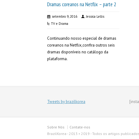
Dramas coreanos na Netflix – parte 2
setembro 9, 2016
Jessica Lellis
TV e Drama
Continuando nosso especial de dramas
coreanos na Netflix,confira outros seis
dramas disponíveis no catálogo da
plataforma.
Tweets by brazilkorea
[inst
Sobre Nós
Contate-nos
BrazilKorea - 2013 • 2019 - Todos os artigos publicado