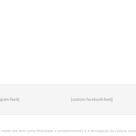
agram-feed]
[custom-facebook-feed]
s neste site tem como finalidade o entretenimento e a divulgação da cultura corean