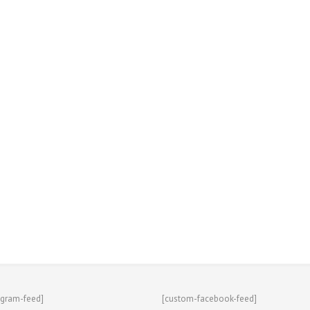
agram-feed]
[custom-facebook-feed]