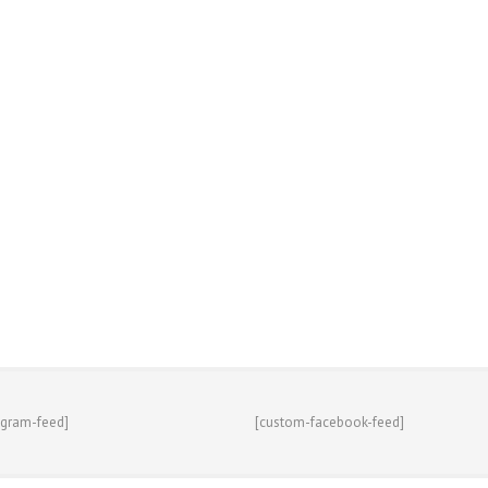
agram-feed]
[custom-facebook-feed]