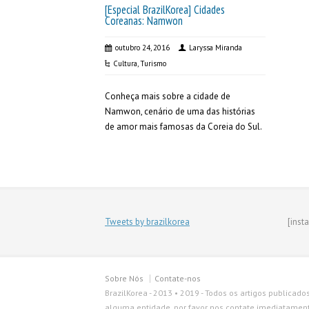
[Especial BrazilKorea] Cidades
Coreanas: Namwon
outubro 24, 2016
Laryssa Miranda
Cultura
,
Turismo
Conheça mais sobre a cidade de
Namwon, cenário de uma das histórias
de amor mais famosas da Coreia do Sul.
Tweets by brazilkorea
[inst
Sobre Nós
Contate-nos
BrazilKorea - 2013 • 2019 - Todos os artigos publicado
alguma entidade, por favor nos contate imediatamente