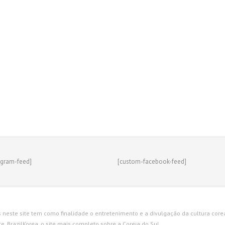
agram-feed]
[custom-facebook-feed]
s neste site tem como finalidade o entretenimento e a divulgação da cultura corean
. BrazilKorea, o site mais completo sobre a Coreia do Sul.