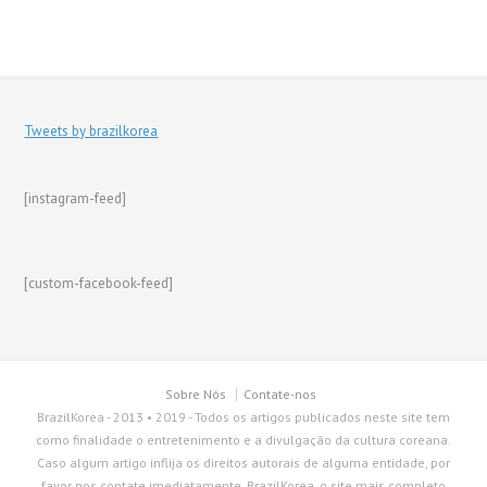
Tweets by brazilkorea
[instagram-feed]
[custom-facebook-feed]
Sobre Nós
Contate-nos
BrazilKorea - 2013 • 2019 - Todos os artigos publicados neste site tem
como finalidade o entretenimento e a divulgação da cultura coreana.
Caso algum artigo inflija os direitos autorais de alguma entidade, por
favor nos contate imediatamente. BrazilKorea, o site mais completo