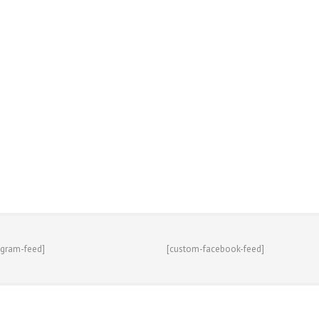
agram-feed]
[custom-facebook-feed]