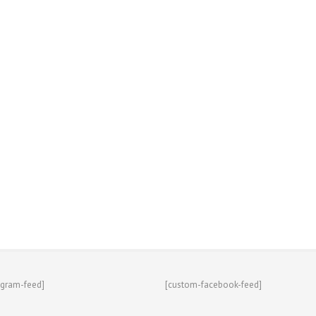
agram-feed]
[custom-facebook-feed]