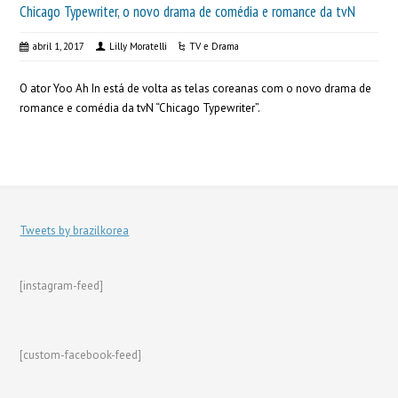
Chicago Typewriter, o novo drama de comédia e romance da tvN
abril 1, 2017
Lilly Moratelli
TV e Drama
O ator Yoo Ah In está de volta as telas coreanas com o novo drama de
romance e comédia da tvN “Chicago Typewriter”.
Tweets by brazilkorea
[instagram-feed]
[custom-facebook-feed]