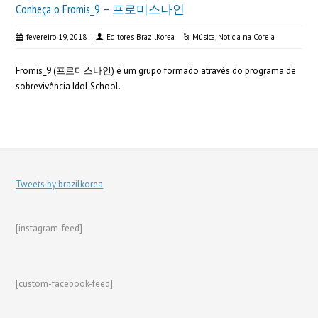
Conheça o Fromis_9 – 프로미스나인
fevereiro 19, 2018
Editores BrazilKorea
Música
,
Noticia na Coreia
Fromis_9 (프로미스나인) é um grupo formado através do programa de
sobrevivência Idol School.
Tweets by brazilkorea
[instagram-feed]
[custom-facebook-feed]