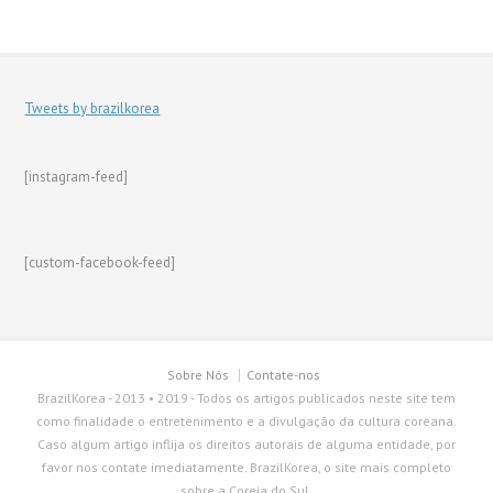
Tweets by brazilkorea
[instagram-feed]
[custom-facebook-feed]
Sobre Nós
Contate-nos
BrazilKorea - 2013 • 2019 - Todos os artigos publicados neste site tem
como finalidade o entretenimento e a divulgação da cultura coreana.
Caso algum artigo inflija os direitos autorais de alguma entidade, por
favor nos contate imediatamente. BrazilKorea, o site mais completo
sobre a Coreia do Sul.