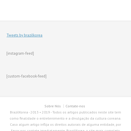
Tweets by brazilkorea
[instagram-feed]
[custom-facebook-feed]
Sobre Nós
Contate-nos
BrazilKorea - 2013 • 2019 - Todos os artigos publicados neste site tem
como finalidade o entretenimento e a divulgação da cultura coreana.
Caso algum artigo inflija os direitos autorais de alguma entidade, por
favor nos contate imediatamente. BrazilKorea, o site mais completo