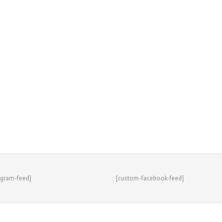
agram-feed]
[custom-facebook-feed]