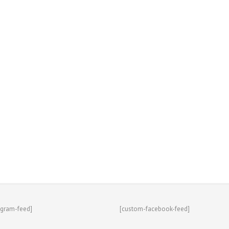
agram-feed]
[custom-facebook-feed]