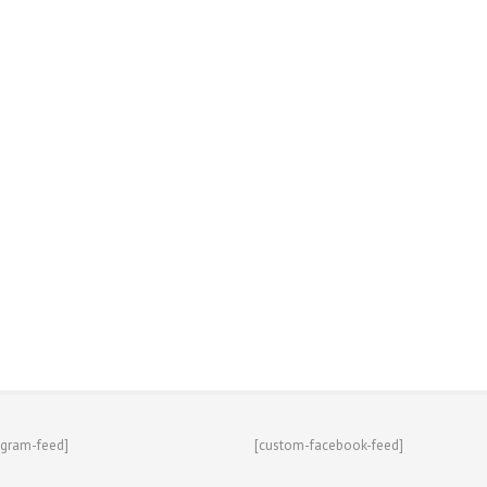
agram-feed]
[custom-facebook-feed]