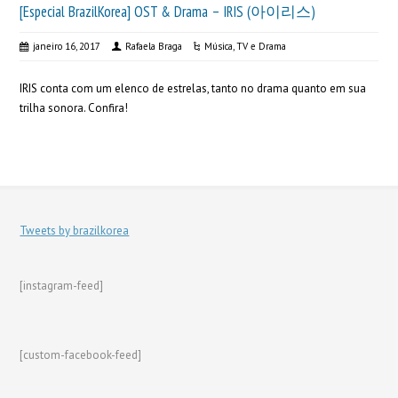
[Especial BrazilKorea] OST & Drama – IRIS (아이리스)
janeiro 16, 2017
Rafaela Braga
Música
,
TV e Drama
IRIS conta com um elenco de estrelas, tanto no drama quanto em sua
trilha sonora. Confira!
Tweets by brazilkorea
[instagram-feed]
[custom-facebook-feed]