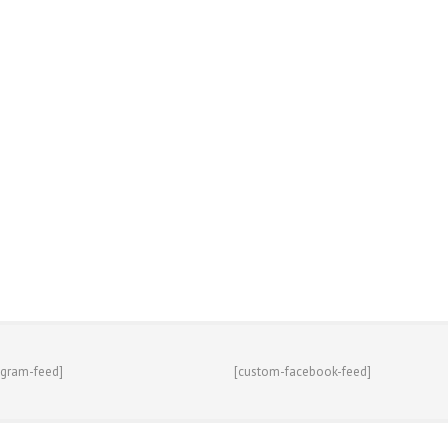
agram-feed]
[custom-facebook-feed]