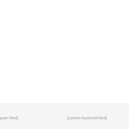
agram-feed]
[custom-facebook-feed]