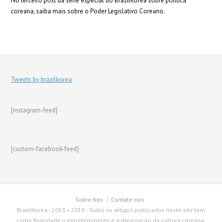
No terceiro post da série especial do BrazilKorea sobre política
coreana, saiba mais sobre o Poder Legislativo Coreano.
Tweets by brazilkorea
[instagram-feed]
[custom-facebook-feed]
Sobre Nós
Contate-nos
BrazilKorea - 2013 • 2019 - Todos os artigos publicados neste site tem
como finalidade o entretenimento e a divulgação da cultura coreana.