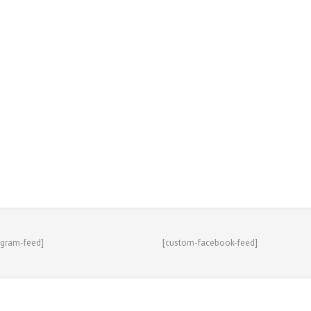
agram-feed]
[custom-facebook-feed]