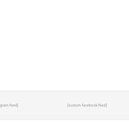
agram-feed]
[custom-facebook-feed]