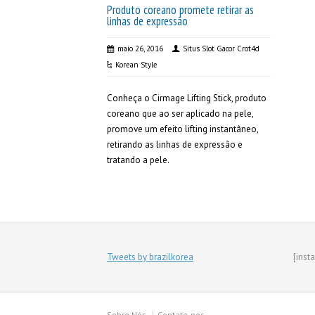
Produto coreano promete retirar as
linhas de expressão
maio 26, 2016
Situs Slot Gacor Crot4d
Korean Style
Conheça o Cirmage Lifting Stick, produto
coreano que ao ser aplicado na pele,
promove um efeito lifting instantâneo,
retirando as linhas de expressão e
tratando a pele.
Tweets by brazilkorea
[inst
Sobre Nós
Contate-nos