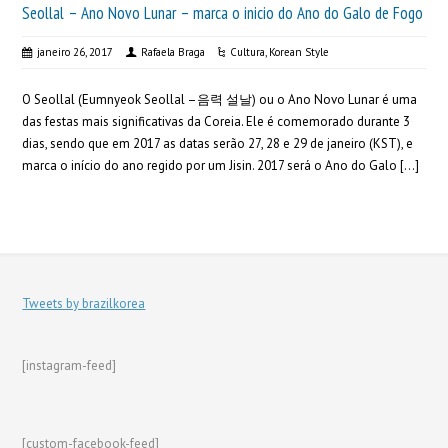
Seollal – Ano Novo Lunar – marca o inicio do Ano do Galo de Fogo
janeiro 26, 2017
Rafaela Braga
Cultura
,
Korean Style
O Seollal (Eumnyeok Seollal –음력 설날) ou o Ano Novo Lunar é uma
das festas mais significativas da Coreia. Ele é comemorado durante 3
dias, sendo que em 2017 as datas serão 27, 28 e 29 de janeiro (KST), e
marca o início do ano regido por um Jisin. 2017 será o Ano do Galo […]
Tweets by brazilkorea
[instagram-feed]
[custom-facebook-feed]