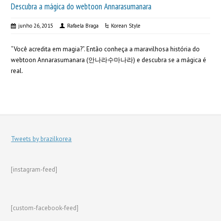
Descubra a mágica do webtoon Annarasumanara
junho 26, 2015
Rafaela Braga
Korean Style
“Você acredita em magia?”. Então conheça a maravilhosa história do
webtoon Annarasumanara (안나라수마나라) e descubra se a mágica é
real.
Tweets by brazilkorea
[instagram-feed]
[custom-facebook-feed]