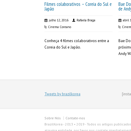
Filmes colaborativos – Coreia do Sul e
Bae Do
Japão
de And
julho 12, 2016
Rafaela Braga
abril 
Cinema Coreano
Cinem
Conheça 4 filmes colaborativos entre a
Bae Do
Coreia do Sul e Japão.
próximo
Andy Wa
Tweets by brazilkorea
[inst
Sobre Nós
Contate-nos
BrazilKorea - 2013 • 2019 - Todos os artigos publicado
alguma entidade, por favor nos contate imediatamente