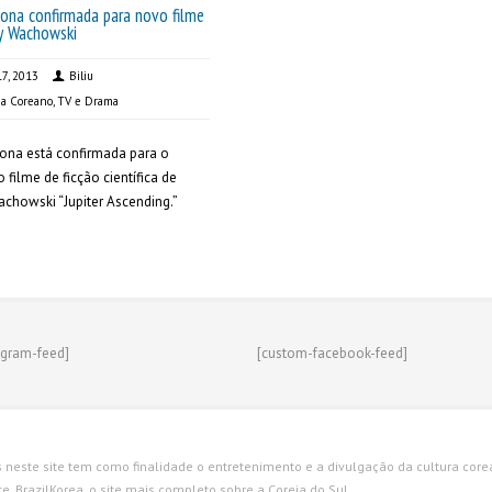
ona confirmada para novo filme
y Wachowski
17, 2013
Biliu
a Coreano
,
TV e Drama
ona está confirmada para o
 filme de ficção científica de
chowski “Jupiter Ascending.”
agram-feed]
[custom-facebook-feed]
s neste site tem como finalidade o entretenimento e a divulgação da cultura corean
. BrazilKorea, o site mais completo sobre a Coreia do Sul.