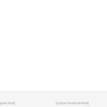
agram-feed]
[custom-facebook-feed]