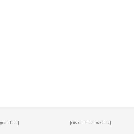
agram-feed]
[custom-facebook-feed]