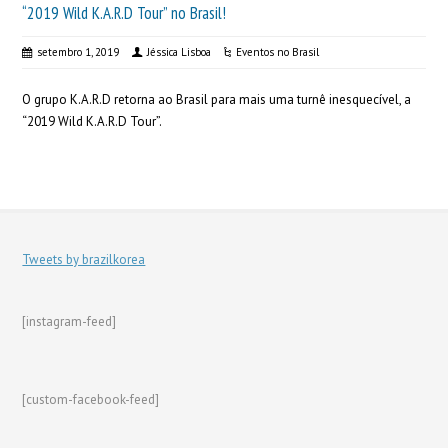
“2019 Wild K.A.R.D Tour” no Brasil!
setembro 1, 2019
Jéssica Lisboa
Eventos no Brasil
O grupo K.A.R.D retorna ao Brasil para mais uma turnê inesquecível, a
“2019 Wild K.A.R.D Tour”.
Tweets by brazilkorea
[instagram-feed]
[custom-facebook-feed]