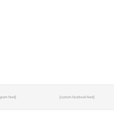
agram-feed]
[custom-facebook-feed]