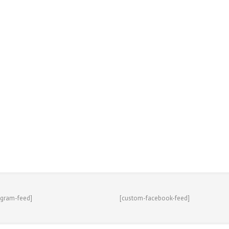
agram-feed]
[custom-facebook-feed]