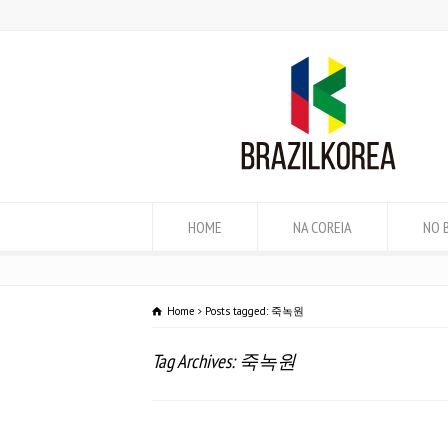
HOME
NA COREIA
NO 
Home
Posts tagged: 죽녹원
Tag Archives: 죽녹원