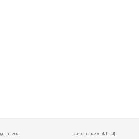
agram-feed]
[custom-facebook-feed]