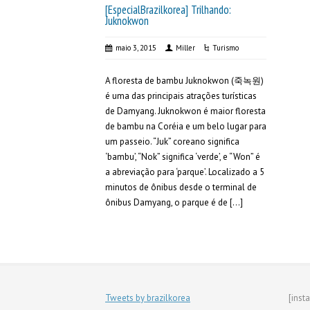
[EspecialBrazilkorea] Trilhando:
Juknokwon
maio 3, 2015
Miller
Turismo
A floresta de bambu Juknokwon (죽녹원)
é uma das principais atrações turísticas
de Damyang. Juknokwon é maior floresta
de bambu na Coréia e um belo lugar para
um passeio. “Juk” coreano significa
‘bambu’, “Nok” significa ‘verde’, e “Won” é
a abreviação para ‘parque’. Localizado a 5
minutos de ônibus desde o terminal de
ônibus Damyang, o parque é de […]
Tweets by brazilkorea
[inst