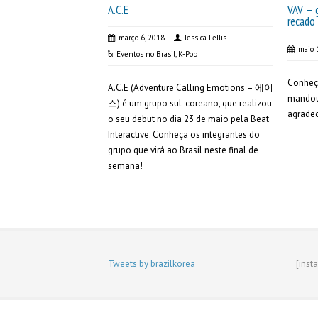
A.C.E
VAV – 
recado 
março 6, 2018
Jessica Lellis
maio 
Eventos no Brasil
,
K-Pop
Conheça
A.C.E (Adventure Calling Emotions – 에이
mando
스) é um grupo sul-coreano, que realizou
agradec
o seu debut no dia 23 de maio pela Beat
Interactive. Conheça os integrantes do
grupo que virá ao Brasil neste final de
semana!
Tweets by brazilkorea
[inst