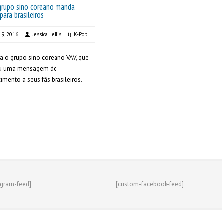
grupo sino coreano manda
para brasileiros
19, 2016
Jessica Lellis
K-Pop
 o grupo sino coreano VAV, que
u uma mensagem de
imento a seus fãs brasileiros.
agram-feed]
[custom-facebook-feed]