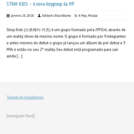
STRAY KIDS – A nova boygroup da JYP
janeiro 26, 2018
Editores BrazilKorea
K-Pop
,
Música
Stray Kids (스트레이 키즈) é um grupo formado pela JYP Ent. através de
um reality show de mesmo nome. O grupo é formado por 9 integrantes
e antes mesmo do debut o grupo já lançou um álbum de pré-debut e 3
MVs e estão no seu 2º reality. Seu debut está programado para sair
ainda […]
Tweets by brazilkorea
[instagram-feed]