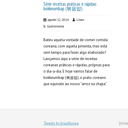
Série receitas práticas e rápidas:
bokkeumbap (볶음밥)
agosto 12, 2014
Lilian
Gastronomia
Bateu aquela vontade de comer comida
coreana, com aquela pimenta, mas está
sem tempo para fazer algo elaborado?
Lançamos aqui a série de receitas
coreanas práticas e rápidas, próprias para
o dia-a-dia. E hoje vamos falar de
bokkeumbap (볶음밥), o prato coreano
que equivale ao nosso “arroz na chapa”.
Tweets by brazilkorea
[inst