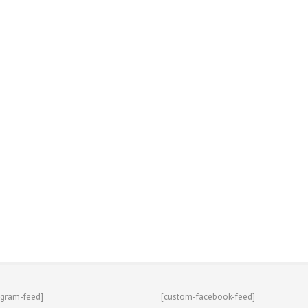
agram-feed]
[custom-facebook-feed]