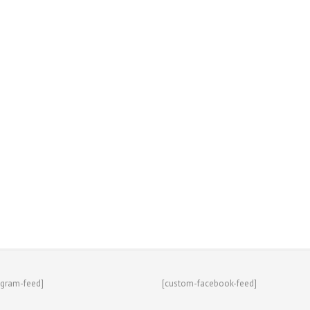
agram-feed]
[custom-facebook-feed]