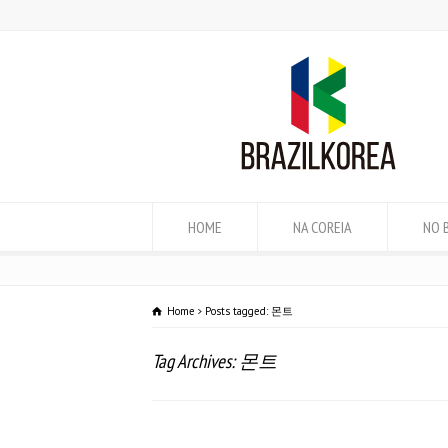
HOME
NA COREIA
NO 
Home
Posts tagged: 몬트
Tag Archives: 몬트