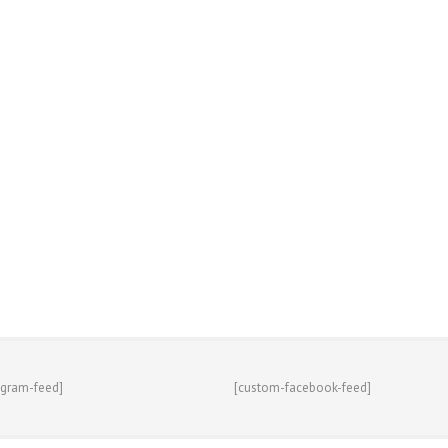
agram-feed]
[custom-facebook-feed]