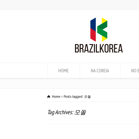
HOME
NA COREIA
NO 
Home
Posts tagged: 모쏠
Tag Archives: 모쏠