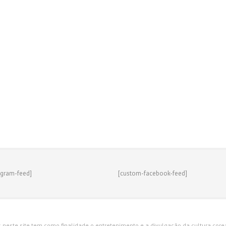
agram-feed]
[custom-facebook-feed]
s neste site tem como finalidade o entretenimento e a divulgação da cultura corean