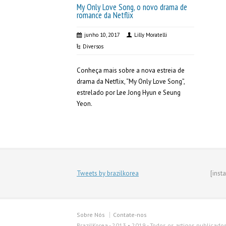
My Only Love Song, o novo drama de
romance da Netflix
junho 10, 2017
Lilly Moratelli
Diversos
Conheça mais sobre a nova estreia de
drama da Netflix, “My Only Love Song”,
estrelado por Lee Jong Hyun e Seung
Yeon.
Tweets by brazilkorea
[inst
Sobre Nós
Contate-nos
BrazilKorea - 2013 • 2019 - Todos os artigos publicado