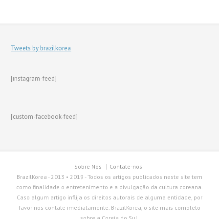
Tweets by brazilkorea
[instagram-feed]
[custom-facebook-feed]
Sobre Nós
Contate-nos
BrazilKorea - 2013 • 2019 - Todos os artigos publicados neste site tem
como finalidade o entretenimento e a divulgação da cultura coreana.
Caso algum artigo inflija os direitos autorais de alguma entidade, por
favor nos contate imediatamente. BrazilKorea, o site mais completo
sobre a Coreia do Sul.