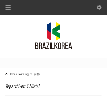
Home
Posts tagged: 닭갈비
Tag Archives: 닭갈비