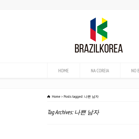
HOME
NA COREIA
NO 
Home
Posts tagged: 나쁜 남자
Tag Archives: 나쁜 남자