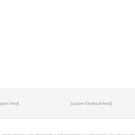
agram-feed]
[custom-facebook-feed]
s neste site tem como finalidade o entretenimento e a divulgação da cultura corean