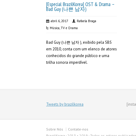
[Especial BrazilKorea] OST & Drama –
Bad Guy (나쁜 남자)
abril 6, 2017
Rafaela Braga
Música
,
TV e Drama
Bad Guy (나쁜 남자 ), exibido pela SBS
em 2010, conta com um elenco de atores
conhecidos do grande público e uma
trilha sonora imperdível.
Tweets by brazilkorea
[inst
Sobre Nós
Contate-nos
BrazilKorea - 2013 • 2019 - Todos os artigos publicado