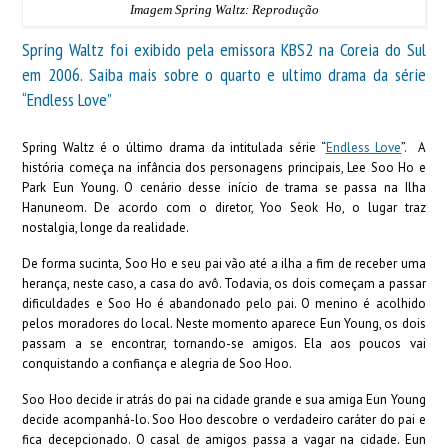
Imagem Spring Waltz: Reprodução
Spring Waltz foi exibido pela emissora KBS2 na Coreia do Sul
em 2006. Saiba mais sobre o quarto e ultimo drama da série
“Endless Love”
Spring Waltz é o último drama da intitulada série “
Endless Love
”. A
história começa na infância dos personagens principais, Lee Soo Ho e
Park Eun Young. O cenário desse início de trama se passa na Ilha
Hanuneom. De acordo com o diretor, Yoo Seok Ho, o lugar traz
nostalgia, longe da realidade.
De forma sucinta, Soo Ho e seu pai vão até a ilha a fim de receber uma
herança, neste caso, a casa do avô. Todavia, os dois começam a passar
dificuldades e Soo Ho é abandonado pelo pai. O menino é acolhido
pelos moradores do local. Neste momento aparece Eun Young, os dois
passam a se encontrar, tornando-se amigos. Ela aos poucos vai
conquistando a confiança e alegria de Soo Hoo.
Soo Hoo decide ir atrás do pai na cidade grande e sua amiga Eun Young
decide acompanhá-lo. Soo Hoo descobre o verdadeiro caráter do pai e
fica decepcionado. O casal de amigos passa a vagar na cidade. Eun