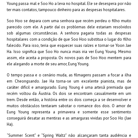
Young passa mal e Soo Ho a leva no hospital. Ele se desespera por não
ter mais contatos, tampouco dinheiro para as despesas hospitalares.
Soo Hoo se depara com uma senhora que recém perdeu o filho muito
parecido com ele. A partir daí os problemas dele estariam resolvidos
sob algumas circunstâncias. A senhora pagaria todas as despesas
hospitalares com a condição de que Soo Hoo substitua o lugar do filho
falecido. Para isso, teria que esquecer suas raízes e tornar-se Yoon Jae
Ha. Isso significa que Soo Ho nunca mais iria ver Eung Young. Mesmo
assim, ele aceita a proposta. Os novos pais de Soo Hoo mentem para
ele alegando a morte de seu amor, Eung Young.
O tempo passa e o cenário muda, as filmagens passam a focar a ilha
em Cheongsando. Jae Ha torna-se um excelente pianista, mas de
caráter difícil e amargurado. Eung Young é uma artesã premiada que
recém voltou da Áustria. Os dois se encontram casualmente em um
trem. Desde então, a história entre os dois começa a se desenvolver e
muitos obstáculos tentaram sabotar o romance dos dois. O amor de
Eung Young representa a primavera e somente esse sentimento
conseguirá desatar as mentiras e as amarguras vividas por Soo Ho (Jae
Ha).
“Summer Scent” e “Spring Waltz” não alcançaram tanta audiência e