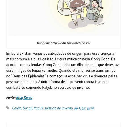
Imagem: http://cdn.bizwatch.co.kr/
Embora existam várias possibilidades de origem para essa crença, a
mais comum é a que liga isso à figura mítica chinesa ‘Gong Gong’. De
acordo com as lendas, Gong Gong tinha um filho do mal, que detestava
esse mingau de feijão vermelho. Quando ele morreu, se transformou
no “Deus das Epidemias” e começou a espalhar vírus e doenças pelas
pessoas no mundo. A única forma de se prevenir contra isso era
combatê-lo comendo Patjuk no solstício de inverno.
Fonte:
Blog Korea
Coréia
,
Dongji
,
Patjuk
,
solstício de inverno
,
동지날
,
팥죽