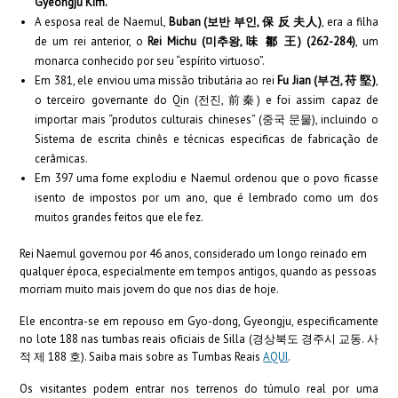
Gyeongju Kim.
A esposa real de Naemul,
Buban (보반 부인, 保 反 夫人)
, era a filha
de um rei anterior, o
Rei Michu (미추왕, 味 鄒 王) (262-284)
, um
monarca conhecido por seu “espírito virtuoso”.
Em 381, ele enviou uma missão tributária ao rei
Fu Jian (부견, 苻 堅)
,
o terceiro governante do Qin (전진, 前秦) e foi assim capaz de
importar mais “produtos culturais chineses” (중국 문물), incluindo o
Sistema de escrita chinês e técnicas especificas de fabricação de
cerâmicas.
Em 397 uma fome explodiu e Naemul ordenou que o povo ficasse
isento de impostos por um ano, que é lembrado como um dos
muitos grandes feitos que ele fez.
Rei Naemul governou por 46 anos, considerado um longo reinado em
qualquer época, especialmente em tempos antigos, quando as pessoas
morriam muito mais jovem do que nos dias de hoje.
Ele encontra-se em repouso em Gyo-dong, Gyeongju, especificamente
no lote 188 nas tumbas reais oficiais de Silla (경상북도 경주시 교동. 사
적 제 188 호). Saiba mais sobre as Tumbas Reais
AQUI
.
Os visitantes podem entrar nos terrenos do túmulo real por uma