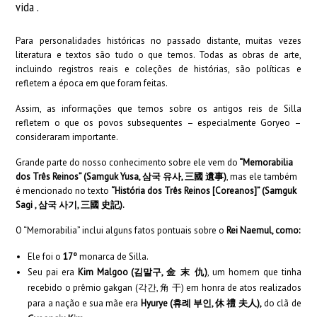
vida .
Para personalidades históricas no passado distante, muitas vezes
literatura e textos são tudo o que temos. Todas as obras de arte,
incluindo registros reais e coleções de histórias, são políticas e
refletem a época em que foram feitas.
Assim, as informações que temos sobre os antigos reis de Silla
refletem o que os povos subsequentes – especialmente Goryeo –
consideraram importante.
Grande parte do nosso conhecimento sobre ele vem do
“Memorabilia
dos Três Reinos” (Samguk Yusa, 삼국 유사, 三國 遺事)
, mas ele também
é mencionado no texto
“História dos Três Reinos [Coreanos]” (Samguk
Sagi , 삼국 사기, 三國 史記).
O “Memorabilia” inclui alguns fatos pontuais sobre o
Rei Naemul, como:
Ele foi o
17º
monarca de Silla.
Seu pai era
Kim Malgoo (김말구, 金 末 仇)
, um homem que tinha
recebido o prêmio gakgan (각간, 角 干) em honra de atos realizados
para a nação e sua mãe era
Hyurye (휴례 부인, 休 禮 夫人),
do clã de