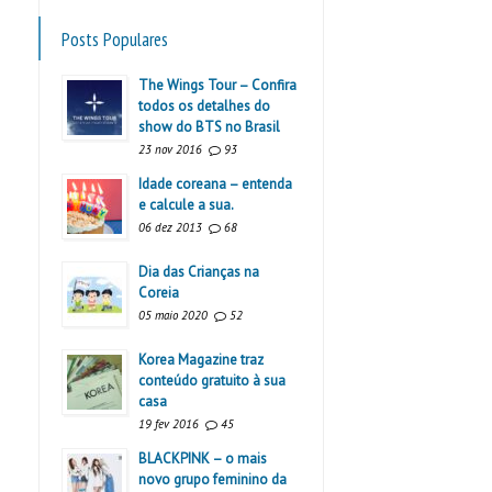
Posts Populares
The Wings Tour – Confira
todos os detalhes do
show do BTS no Brasil
23 nov 2016
93
Idade coreana – entenda
e calcule a sua.
06 dez 2013
68
Dia das Crianças na
Coreia
05 maio 2020
52
Korea Magazine traz
conteúdo gratuito à sua
casa
19 fev 2016
45
BLACKPINK – o mais
novo grupo feminino da