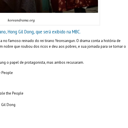
koreandrama.org
no, Hong Gil Dong, que será exibido na MBC.
sa no famoso reinado do rei tirano Yeonsangun. O drama conta a história de
um nobre que roubou dos ricos e deu aos pobres, e sua jornada para se tornar o
Sung o papel de protagonista, mas ambos recusaram.
e People
le the People
Gil Dong