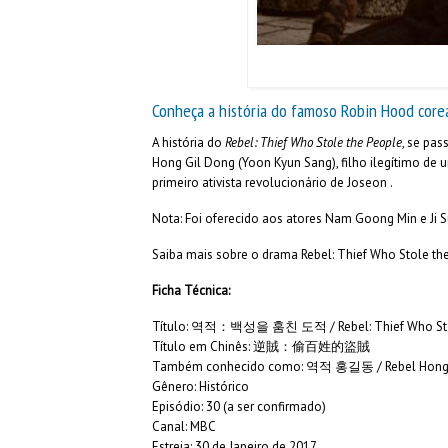
Conheça a história do famoso Robin Hood corea
A história do
Rebel: Thief Who Stole the People
, se pas
Hong Gil Dong (Yoon Kyun Sang), filho ilegítimo de 
primeiro ativista revolucionário de Joseon .
Nota: Foi oferecido aos atores Nam Goong Min e Ji 
Saiba mais sobre o drama Rebel: Thief Who Stole th
Ficha Técnica:
Título: 역적：백성을 훔친 도적 / Rebel: Thief Who Sto
Título em Chinês: 逆賊：偷百姓的盜賊
Também conhecido como: 역적 홍길동 / Rebel Hong 
Gênero: Histórico
Episódio: 30 (a ser confirmado)
Canal: MBC
Estreia: 30 de Janeiro de 2017