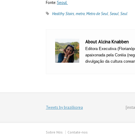
Fonte:
Seoul
Healthy Stairs
,
metro
,
Metro de Seul
,
Seoul
,
Seul
About Alcina Knabben
Editora Executiva (Florianóp
apaixonada pela Coréia (ne
divulgação da cultura corea
Tweets by brazilkorea
[inst
Sobre Nós
Contate-nos