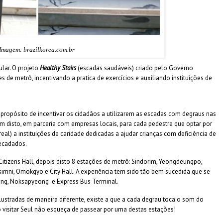
Imagem: brazilkorea.com.br
lar. O projeto
Healthy Stairs
(escadas saudáveis) criado pelo Governo
s de metrô, incentivando a pratica de exercícios e auxiliando instituições de
propósito de incentivar os cidadãos a utilizarem as escadas com degraus nas
m disto, em parceria com empresas locais, para cada pedestre que optar por
eal) a instituições de caridade dedicadas a ajudar crianças com deficiência de
ecadados.
 Citizens Hall, depois disto 8 estações de metrô: Sindorim, Yeongdeungpo,
mni, Omokgyo e City Hall. A experiência tem sido tão bem sucedida que se
ng, Noksapyeong e Express Bus Terminal.
lustradas de maneira diferente, existe a que a cada degrau toca o som do
 visitar Seul não esqueça de passear por uma destas estações!