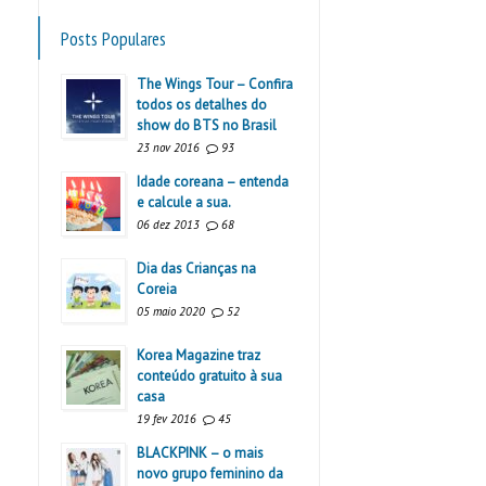
Posts Populares
The Wings Tour – Confira
todos os detalhes do
show do BTS no Brasil
23 nov 2016
93
Idade coreana – entenda
e calcule a sua.
06 dez 2013
68
Dia das Crianças na
Coreia
05 maio 2020
52
Korea Magazine traz
conteúdo gratuito à sua
casa
19 fev 2016
45
BLACKPINK – o mais
novo grupo feminino da