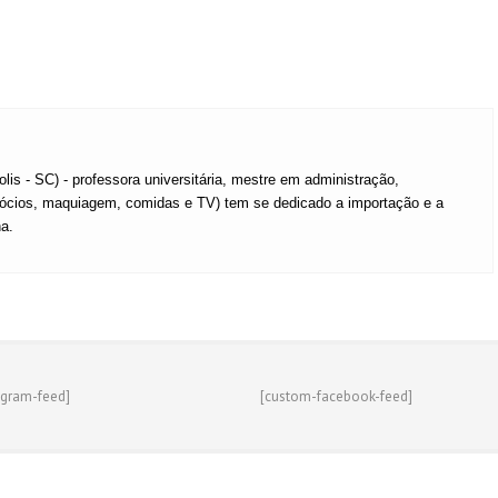
olis - SC) - professora universitária, mestre em administração,
gócios, maquiagem, comidas e TV) tem se dedicado a importação e a
na.
agram-feed]
[custom-facebook-feed]