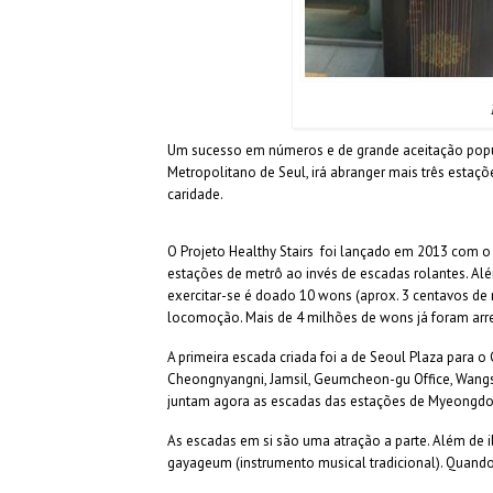
Um sucesso em números e de grande aceitação popu
Metropolitano de Seul, irá abranger mais três estaçõe
caridade.
O Projeto Healthy Stairs foi lançado em 2013 com o 
estações de metrô ao invés de escadas rolantes. Alé
exercitar-se é doado 10 wons (aprox. 3 centavos de r
locomoção. Mais de 4 milhões de wons já foram arr
A primeira escada criada foi a de Seoul Plaza para o
Cheongnyangni, Jamsil, Geumcheon-gu Office, Wangsi
juntam agora as escadas das estações de Myeongdo
As escadas em si são uma atração a parte. Além de i
gayageum (instrumento musical tradicional). Quando